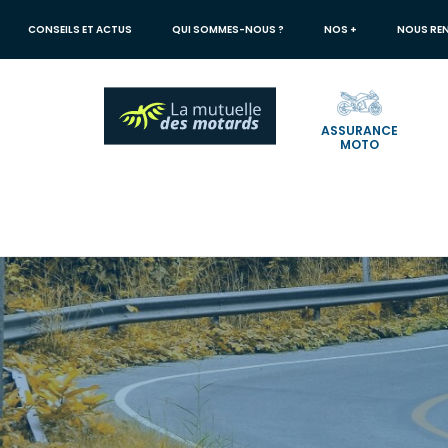
Aller
au
CONSEILS ET ACTUS
QUI SOMMES-NOUS ?
NOS +
NOUS RE
contenu
principal
ASSURANCE
MOTO
Votre
recherche
Mutuelle des Motards
Conseils & actus
Actus
Actualités