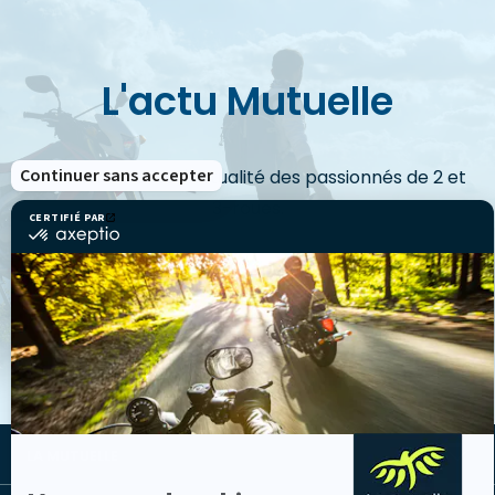
L'actu Mutuelle
Continuer sans accepter
Découvrez toute l'actualité des passionnés de 2 et
3-roues.
CERTIFIÉ PAR
certifié
par
Axeptio
-
En
VOIR LES ACTUS
savoir
plus
sur
Axeptio
LA MUTUELLE