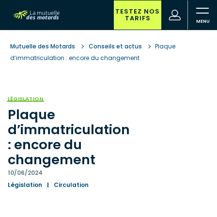
Aller
au
TESTEZ NOS
(nouvelle
Votre
TARIFS
contenu
fenêtre)
recherche
principal
Mutuelle des Motards
Conseils et actus
Plaque
d’immatriculation : encore du changement
LÉGISLATION
Plaque
d’immatriculation
: encore du
changement
10/06/2024
Législation
Circulation