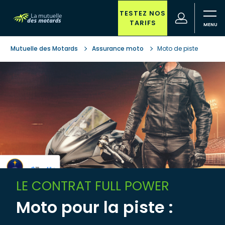
Aller au contenu principal
TESTEZ NOS
(nouvelle
Votre
TARIFS
fenêtre)
recherche
Mutuelle des Motards
Assurance moto
Moto de piste
LE CONTRAT FULL POWER
Moto pour la piste :