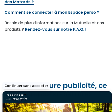
des Motards ?
Comment se connecter à mon Espace perso ?
Besoin de plus d'informations sur la Mutuelle et nos
produits ?
Rendez-vous sur notre F.A.Q. !
Notre meilleure publicité, ce
Continuer sans accepter
sont nos sociétaires
CERTIFIÉ PAR
certifié
par
Axeptio
-