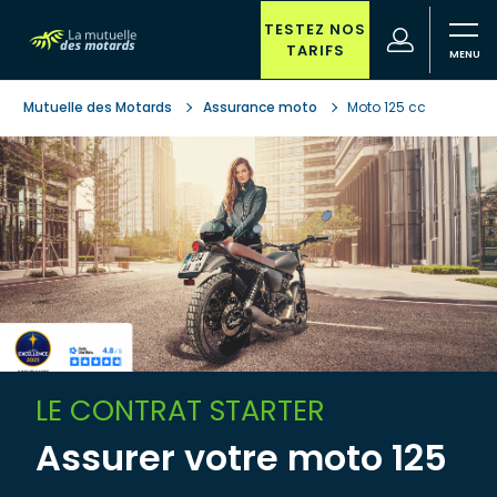
Aller au contenu principal
TESTEZ NOS
(nouvelle
Votre
TARIFS
fenêtre)
recherche
Mutuelle des Motards
Assurance moto
Moto 125 cc
LE CONTRAT STARTER
Assurer votre moto 125