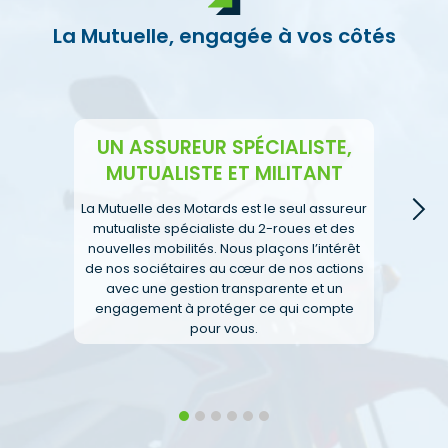
La Mutuelle, engagée à vos côtés
UN ASSUREUR SPÉCIALISTE,
MUTUALISTE ET MILITANT
E
La Mutuelle des Motards est le seul assureur
mutualiste spécialiste du 2-roues et des
nouvelles mobilités. Nous plaçons l’intérêt
de nos sociétaires au cœur de nos actions
avec une gestion transparente et un
engagement à protéger ce qui compte
pour vous.
1
2
3
4
5
6