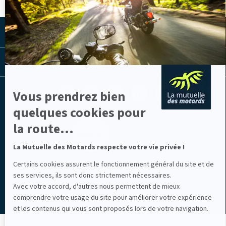
En
savoir
plus
sur
LA MUTUELLE
Axeptio
LES LIENS UTILES
Facebook
Youtube
Instagram
Linkedin
Lib
Vous prendrez bien
(nouvelle
(nouvelle
(nouvelle
(nouvelle
TV
quelques cookies pour
fenêtre)
fenêtre)
fenêtre)
fenêtre)
(nouvelle
la route...
fenêtre)
La Mutuelle des Motards respecte votre vie privée !
Certains cookies assurent le fonctionnement général du site et de
Mentions légales
ses services, ils sont donc strictement nécessaires.
Avec votre accord, d'autres nous permettent de mieux
comprendre votre usage du site pour améliorer votre expérience
et les contenus qui vous sont proposés lors de votre navigation.