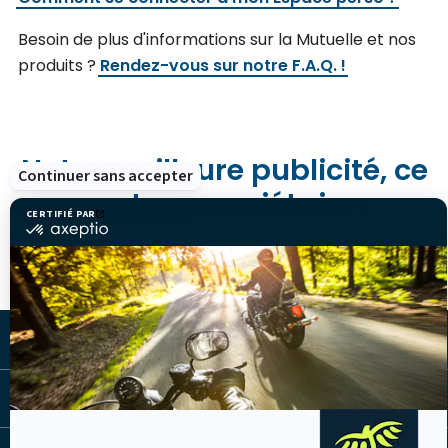
Besoin de plus d'informations sur la Mutuelle et nos
produits ?
Rendez-vous sur notre F.A.Q. !
Notre meilleure publicité, ce
Continuer sans accepter
sont nos sociétaires
CERTIFIÉ PAR
certifié
par
Axeptio
-
En
savoir
plus
sur
LA MUTUELLE
Axeptio
LES LIENS UTILES