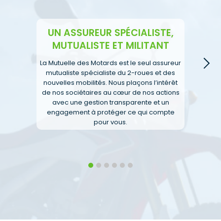
UN ASSUREUR SPÉCIALISTE,
MUTUALISTE ET MILITANT
E
La Mutuelle des Motards est le seul assureur
mutualiste spécialiste du 2-roues et des
nouvelles mobilités. Nous plaçons l’intérêt
de nos sociétaires au cœur de nos actions
avec une gestion transparente et un
engagement à protéger ce qui compte
pour vous.
1
2
3
4
5
6