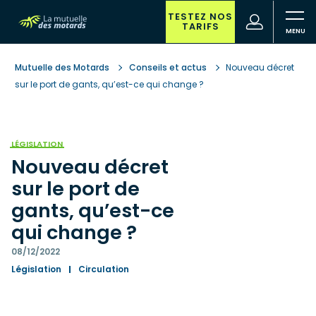
Aller
au
TESTEZ NOS
(nouvelle
Votre
TARIFS
contenu
fenêtre)
recherche
principal
Mutuelle des Motards
Conseils et actus
Nouveau décret
sur le port de gants, qu’est-ce qui change ?
LÉGISLATION
Nouveau décret
sur le port de
gants, qu’est-ce
qui change ?
08/12/2022
Législation
Circulation