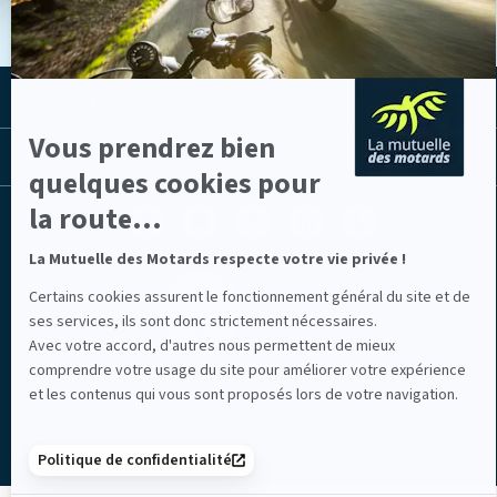
Axeptio
LA MUTUELLE
Vous prendrez bien
LES LIENS UTILES
quelques cookies pour
la route...
Facebook
Youtube
Instagram
Linkedin
Lib
(nouvelle
(nouvelle
(nouvelle
(nouvelle
TV
fenêtre)
fenêtre)
fenêtre)
fenêtre)
(nouvelle
La Mutuelle des Motards respecte votre vie privée !
fenêtre)
Certains cookies assurent le fonctionnement général du site et de
ses services, ils sont donc strictement nécessaires.
Avec votre accord, d'autres nous permettent de mieux
comprendre votre usage du site pour améliorer votre expérience
Mentions légales
et les contenus qui vous sont proposés lors de votre navigation.
Politique de confidentialité