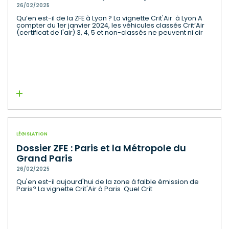
26/02/2025
Qu’en est-il de la ZFE à Lyon ? La vignette Crit'Air à Lyon A
compter du 1er janvier 2024, les véhicules classés Crit’Air
(certificat de l'air) 3, 4, 5 et non-classés ne peuvent ni cir
Lire la suite
LÉGISLATION
Dossier ZFE : Paris et la Métropole du
Grand Paris
26/02/2025
Qu'en est-il aujourd'hui de la zone à faible émission de
Paris? La vignette Crit'Air à Paris Quel Crit