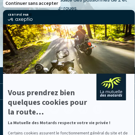
Continuer sans accepter
3-roues.
CERTIFIÉ PAR
certifié
par
Axeptio
-
VOIR LES ACTUS
En
savoir
plus
sur
Axeptio
LA MUTUELLE
Vous prendrez bien
LES LIENS UTILES
quelques cookies pour
Facebook
Youtube
Instagram
Linkedin
Lib
la route...
(nouvelle
(nouvelle
(nouvelle
(nouvelle
TV
fenêtre)
fenêtre)
fenêtre)
fenêtre)
(nouvelle
fenêtre)
La Mutuelle des Motards respecte votre vie privée !
Certains cookies assurent le fonctionnement général du site et de