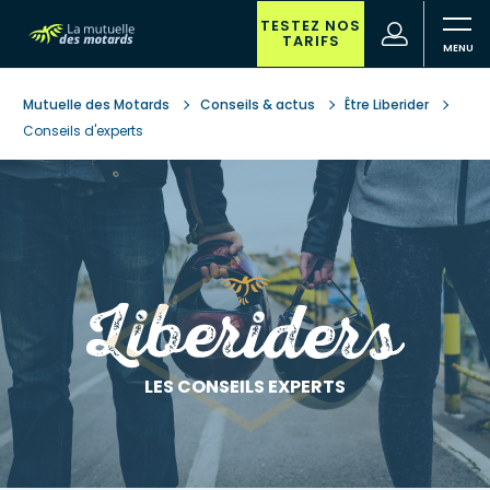
Aller
au
TESTEZ NOS
(nouvelle
Votre
TARIFS
contenu
fenêtre)
recherche
principal
Mutuelle des Motards
Conseils & actus
Être Liberider
Conseils d'experts
LES CONSEILS EXPERTS