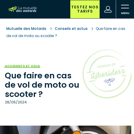
Aller
au
TESTEZ NOS
(nouvelle
Votre
TARIFS
contenu
fenêtre)
recherche
principal
Mutuelle des Motards
Conseils et actus
Que faire en cas
de vol de moto ou scooter ?
ACCIDENTS ET VOLS
Que faire en cas
de vol de moto ou
scooter ?
28/05/2024