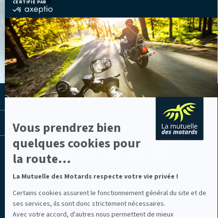
CERTIFIÉ PAR
certifié
par
Axeptio
VOIR LES ACTUS
-
En
savoir
plus
sur
Axeptio
LA MUTUELLE
LES LIENS UTILES
Vous prendrez bien
quelques cookies pour
Facebook
Youtube
Instagram
Linkedin
Lib
la route...
(nouvelle
(nouvelle
(nouvelle
(nouvelle
TV
fenêtre)
fenêtre)
fenêtre)
fenêtre)
(nouvelle
fenêtre)
La Mutuelle des Motards respecte votre vie privée !
Certains cookies assurent le fonctionnement général du site et de
ses services, ils sont donc strictement nécessaires.
Avec votre accord, d'autres nous permettent de mieux