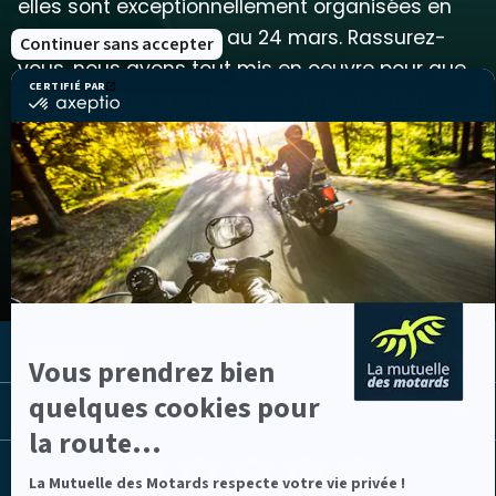
elles sont exceptionnellement organisées en
visioconférence du 8 au 24 mars. Rassurez-
Continuer sans accepter
vous, nous avons tout mis en oeuvre pour que
CERTIFIÉ PAR
ces moments d’échange et d’information
certifié
par
soient toujours aussi riches et constructifs.
Axeptio
-
En
savoir
plus
VOIR LE DOSSIER
sur
Axeptio
LA MUTUELLE
Vous prendrez bien
quelques cookies pour
LES LIENS UTILES
la route...
Facebook
Youtube
Instagram
Linkedin
Lib
La Mutuelle des Motards respecte votre vie privée !
(nouvelle
(nouvelle
(nouvelle
(nouvelle
TV