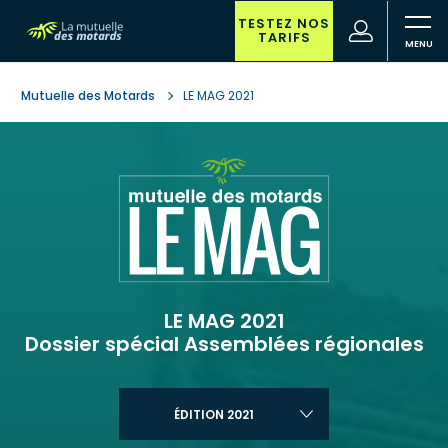
Aller
au
TESTEZ NOS
(nouvelle
Votre
TARIFS
contenu
fenêtre)
recherche
principal
Mutuelle des Motards
LE MAG 2021
LE MAG 2021
Dossier spécial Assemblées régionales
ÉDITION 2021