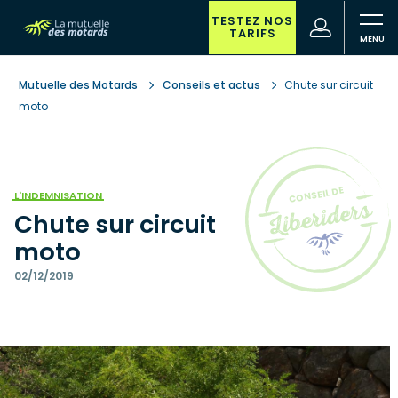
Aller
au
TESTEZ NOS
(nouvelle
Votre
TARIFS
contenu
fenêtre)
recherche
principal
Mutuelle des Motards
Conseils et actus
Chute sur circuit
moto
L'INDEMNISATION
Chute sur circuit
moto
02/12/2019