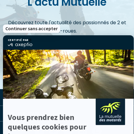
L'actu Mutuelle
Découvrez toute l'actualité des passionnés de 2 et
Continuer sans accepter
3-roues.
CERTIFIÉ PAR
certifié
par
Axeptio
VOIR LES ACTUS
-
En
savoir
plus
sur
Axeptio
LA MUTUELLE
LES LIENS UTILES
Vous prendrez bien
quelques cookies pour
Facebook
Youtube
Instagram
Linkedin
Lib
(nouvelle
(nouvelle
(nouvelle
(nouvelle
TV