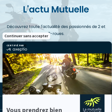
L'actu Mutuelle
Découvrez toute l'actualité des passionnés de 2 et
3-roues.
Continuer sans accepter
CERTIFIÉ PAR
certifié
par
VOIR LES ACTUS
Axeptio
-
En
savoir
plus
sur
Axeptio
LA MUTUELLE
LES LIENS UTILES
Vous prendrez bien