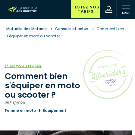
Aller
au
TESTEZ NOS
(nouvelle
Votre
TARIFS
contenu
fenêtre)
recherche
principal
Mutuelle des Motards
Conseils et actus
Comment bien
s'équiper en moto ou scooter ?
LA MOTO AU FÉMININ
Comment bien
s'équiper en moto
ou scooter ?
25/11/2020
Femme en moto
Équipement