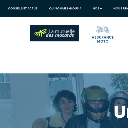
Aller
au
CONSEILS ET ACTUS
QUI SOMMES-NOUS ?
NOS +
NOUS RE
contenu
principal
ASSURANCE
MOTO
Votre
recherche
Mutuelle des Motards
Une entreprise et des salariés engagés !
U