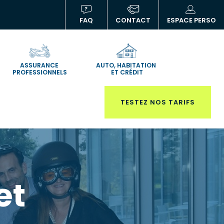
FAQ
CONTACT
ESPACE PERSO
(NOUVELLE
(N
FENÊTRE)
FE
ASSURANCE
AUTO, HABITATION
PROFESSIONNELS
ET CRÉDIT
TESTEZ NOS TARIFS
et