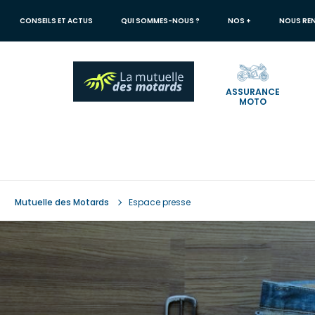
Aller
au
CONSEILS ET ACTUS
QUI SOMMES-NOUS ?
NOS +
NOUS RE
contenu
principal
ASSURANCE
MOTO
Votre
recherche
The submitted value
in the
f
Message
d'erreur
Mutuelle des Motards
Espace presse