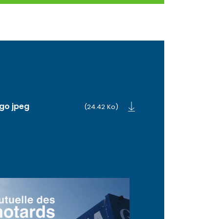
ogo jpeg
(24.42 Ko)