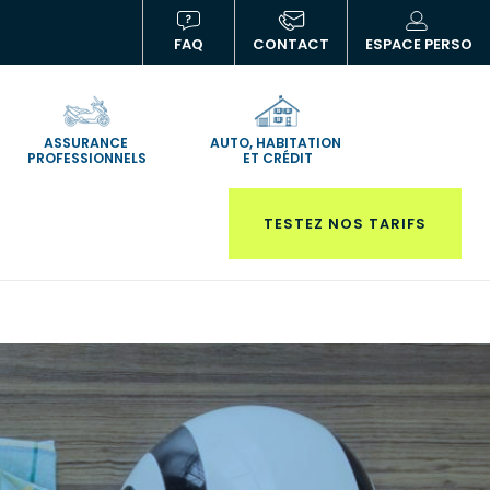
FAQ
CONTACT
ESPACE PERSO
(NOUVELLE
(N
FENÊTRE)
FE
ASSURANCE
AUTO, HABITATION
PROFESSIONNELS
ET CRÉDIT
TESTEZ NOS TARIFS