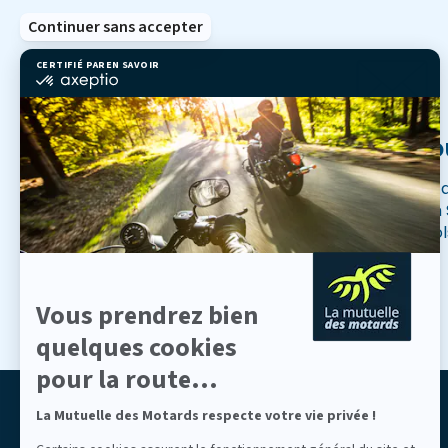
Continuer sans accepter
CERTIFIÉ PAR
EN SAVOIR PLUS SUR
certifié
par
Axeptio
-
Envoyer un cou
En
savoir
plus
Mutuelle des Mot
sur
Axeptio
270 impasse Adam 
CS10100 - 34479 Pero
Vous prendrez bien
quelques cookies
pour la route...
La Mutuelle des Motards respecte votre vie privée !
ASSURONS NOTRE LIBERTÉ
Mutuelle des Motards