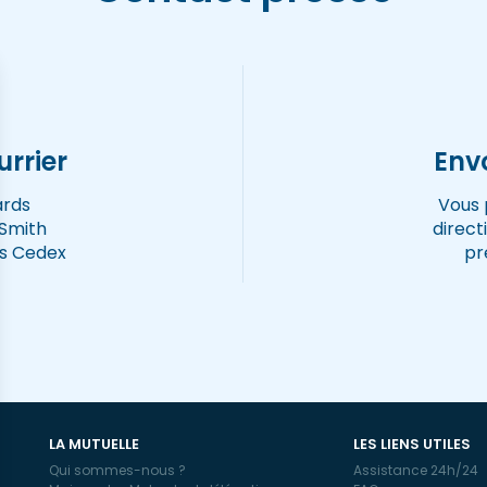
rrier
Env
ards
Vous 
Smith
direc
ls Cedex
pr
LA MUTUELLE
LES LIENS UTILES
Qui sommes-nous ?
Assistance 24h/24