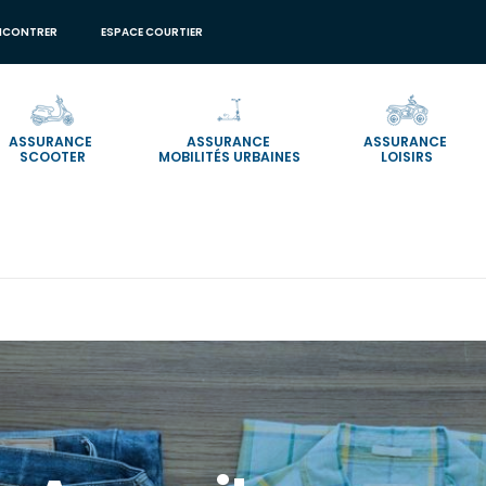
NCONTRER
ESPACE COURTIER
ASSURANCE
ASSURANCE
ASSURANCE
SCOOTER
MOBILITÉS URBAINES
LOISIRS
ield_cp_thematique_target_id
element is not allowed.