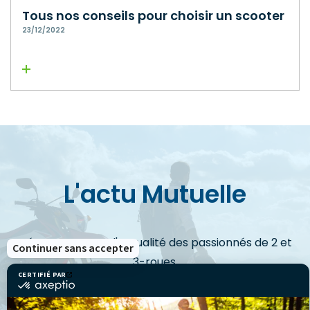
Tous nos conseils pour choisir un scooter
23/12/2022
Lire la suite
L'actu Mutuelle
Découvrez toute l'actualité des passionnés de 2 et
Continuer sans accepter
3-roues.
CERTIFIÉ PAR
certifié
par
Axeptio