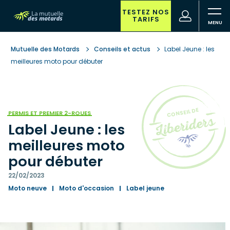
Aller
au
TESTEZ NOS
(nouvelle
Votre
TARIFS
contenu
fenêtre)
recherche
principal
Mutuelle des Motards
Conseils et actus
Label Jeune : les
meilleures moto pour débuter
PERMIS ET PREMIER 2-ROUES
Label Jeune : les
meilleures moto
pour débuter
22/02/2023
Moto neuve
Moto d'occasion
Label jeune