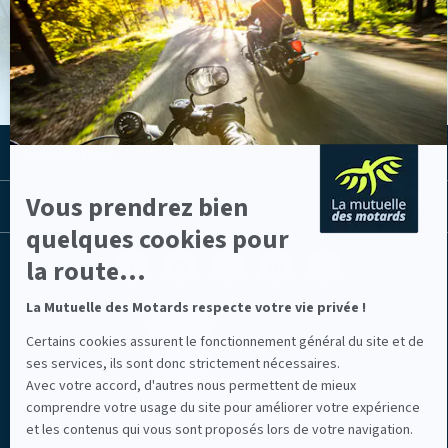
-
VOIR LES ACTUS
En
savoir
plus
sur
Axeptio
LA MUTUELLE
Vous prendrez bien
LES LIENS UTILES
quelques cookies pour
Facebook
Youtube
Instagram
Linkedin
Lib
la route...
(nouvelle
(nouvelle
(nouvelle
(nouvelle
TV
fenêtre)
fenêtre)
fenêtre)
fenêtre)
(nouvelle
La Mutuelle des Motards respecte votre vie privée !
fenêtre)
Certains cookies assurent le fonctionnement général du site et de
ses services, ils sont donc strictement nécessaires.
Avec votre accord, d'autres nous permettent de mieux
comprendre votre usage du site pour améliorer votre expérience
Mentions légales
et les contenus qui vous sont proposés lors de votre navigation.