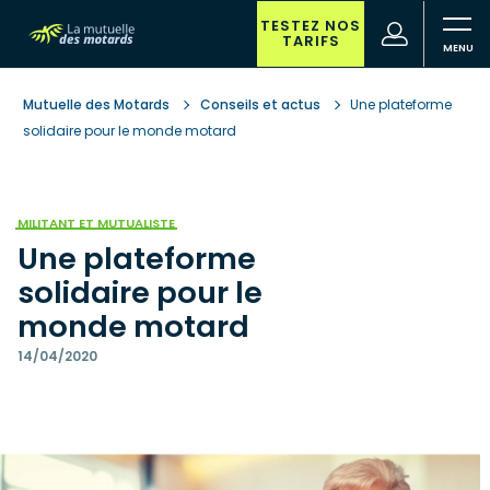
Aller
au
TESTEZ NOS
(nouvelle
Votre
TARIFS
contenu
fenêtre)
recherche
principal
Mutuelle des Motards
Conseils et actus
Une plateforme
solidaire pour le monde motard
MILITANT ET MUTUALISTE
Une plateforme
solidaire pour le
monde motard
14/04/2020