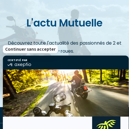
L'actu Mutuelle
Découvrez toute l'actualité des passionnés de 2 et
Continuer sans accepter
3-roues.
CERTIFIÉ PAR
certifié
par
Axeptio
VOIR LES ACTUS
-
En
savoir
plus
sur
Axeptio
LA MUTUELLE