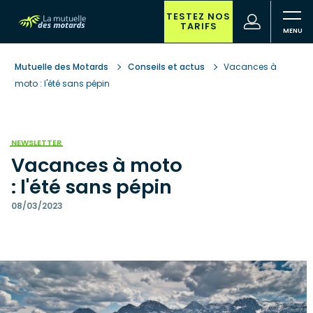
Aller
au
TESTEZ NOS
(nouvelle
Votre
TARIFS
contenu
fenêtre)
recherche
principal
Mutuelle des Motards
Conseils et actus
Vacances à
moto : l'été sans pépin
NEWSLETTER
Vacances à moto
: l'été sans pépin
08/03/2023