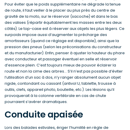
Pour éviter que le poids supplémentaire ne dégrade la tenue
de route, il faut veiller à le placer au plus près du centre de
gravité de la moto, sur le réservoir (sacoche) et dans le bas
des valises (répartir équitablement les masses entre les deux
côtés). Le top-case est à réserver aux objets les plus légers. Ce
surpoids impose aussi d’augmenter la précharge des
amortisseurs (quand ce réglage est disponible), ainsi que la
pression des pneus (selon les préconisations du constructeur
et du manufacturier). Enfin, penser à ajuster la hauteur du phare
avec conducteur et passager éventuel en selle et réservoir
d’essence plein. C’est toujours mieux de pouvoir éclairer la
route et non la cime des arbres… S’il n’est pas possible d’éviter
l’utilisation d’un sac à dos, n’y ranger absolument aucun objet
rigide, contondant ou cassant (antivol U, tablette, trousse à
outils, clefs, appareil photo, bouteille, etc.). Les lésions qu’il
provoquerait à la colonne vertébrale en cas de chute
pourraient s’avérer dramatiques.
Conduite apaisée
Lors des balades estivales, ériger l’humilité en règle de