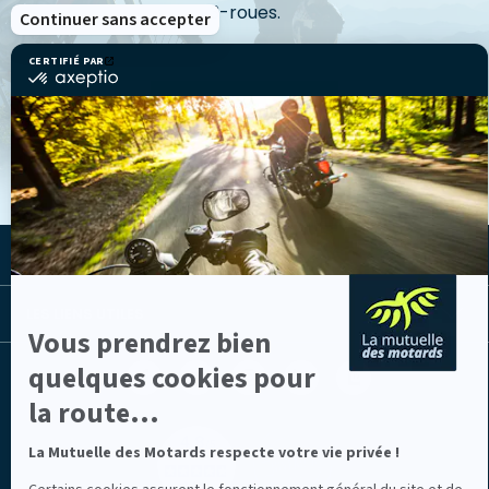
3-roues.
Continuer sans accepter
CERTIFIÉ PAR
certifié
par
VOIR LES ACTUS
Axeptio
-
En
savoir
plus
sur
Axeptio
LA MUTUELLE
LES LIENS UTILES
Vous prendrez bien
Facebook
Youtube
Instagram
Linkedin
Lib
quelques cookies pour
(nouvelle
(nouvelle
(nouvelle
(nouvelle
TV
la route...
fenêtre)
fenêtre)
fenêtre)
fenêtre)
(nouvelle
fenêtre)
La Mutuelle des Motards respecte votre vie privée !