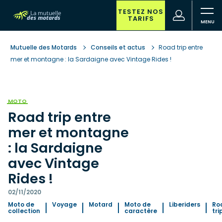
Aller
au
TESTEZ NOS
(nouvelle
Votre
TARIFS
contenu
fenêtre)
recherche
principal
Mutuelle des Motards
Conseils et actus
Road trip entre
mer et montagne : la Sardaigne avec Vintage Rides !
MOTO
Road trip entre
mer et montagne
: la Sardaigne
avec Vintage
Rides !
02/11/2020
Moto de
Voyage
Motard
Moto de
Liberiders
Ro
collection
caractère
tri