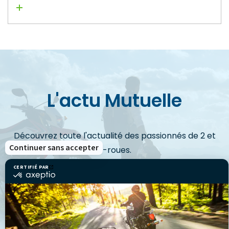
Lire la suite
L'actu Mutuelle
Découvrez toute l'actualité des passionnés de 2 et
Continuer sans accepter
3-roues.
CERTIFIÉ PAR
certifié
par
Axeptio
VOIR LES ACTUS
-
En
savoir
plus