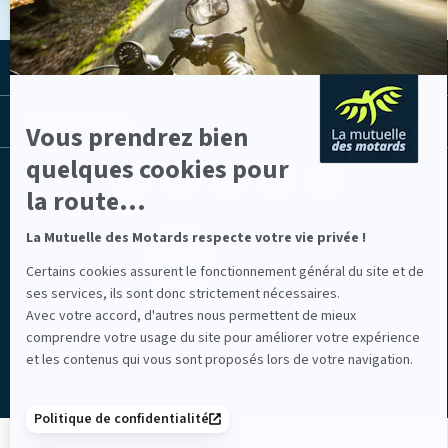
sur
Axeptio
LA MUTUELLE
LES LIENS UTILES
Vous prendrez bien
quelques cookies pour
Facebook
Youtube
Instagram
Linkedin
Lib
(nouvelle
(nouvelle
(nouvelle
(nouvelle
TV
la route...
fenêtre)
fenêtre)
fenêtre)
fenêtre)
(nouvelle
fenêtre)
La Mutuelle des Motards respecte votre vie privée !
Certains cookies assurent le fonctionnement général du site et de
ses services, ils sont donc strictement nécessaires.
Avec votre accord, d'autres nous permettent de mieux
Mentions légales
comprendre votre usage du site pour améliorer votre expérience
et les contenus qui vous sont proposés lors de votre navigation.
Politique de confidentialité