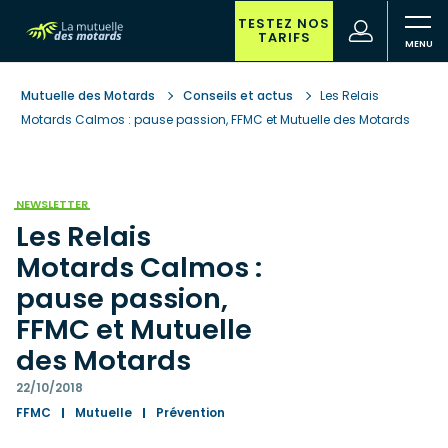
Aller
au
TESTEZ NOS
(nouvelle
Votre
TARIFS
contenu
fenêtre)
recherche
principal
Mutuelle des Motards
Conseils et actus
Les Relais
Motards Calmos : pause passion, FFMC et Mutuelle des Motards
NEWSLETTER
Les Relais
Motards Calmos :
pause passion,
FFMC et Mutuelle
des Motards
22/10/2018
FFMC
Mutuelle
Prévention