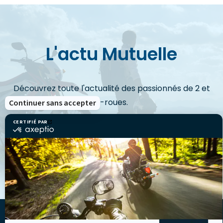
L'actu Mutuelle
Découvrez toute l'actualité des passionnés de 2 et
3-roues.
Continuer sans accepter
CERTIFIÉ PAR
certifié
par
Axeptio
VOIR LES ACTUS
-
En
savoir
plus
sur
Axeptio
LA MUTUELLE