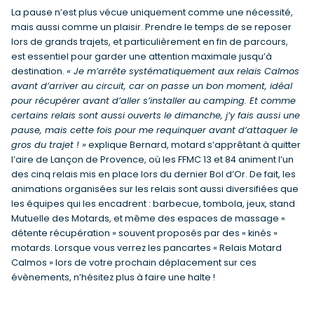
La pause n’est plus vécue uniquement comme une nécessité,
mais aussi comme un plaisir. Prendre le temps de se reposer
lors de grands trajets, et particulièrement en fin de parcours,
est essentiel pour garder une attention maximale jusqu’à
destination.
« Je m’arrête systématiquement aux relais Calmos
avant d’arriver au circuit, car on passe un bon moment, idéal
pour récupérer avant d’aller s’installer au camping. Et comme
certains relais sont aussi ouverts le dimanche, j’y fais aussi une
pause, mais cette fois pour me requinquer avant d’attaquer le
gros du trajet ! »
explique Bernard, motard s’apprêtant à quitter
l’aire de Lançon de Provence, où les FFMC 13 et 84 animent l’un
des cinq relais mis en place lors du dernier Bol d’Or. De fait, les
animations organisées sur les relais sont aussi diversifiées que
les équipes qui les encadrent : barbecue, tombola, jeux, stand
Mutuelle des Motards, et même des espaces de massage «
détente récupération » souvent proposés par des « kinés »
motards. Lorsque vous verrez les pancartes « Relais Motard
Calmos » lors de votre prochain déplacement sur ces
évènements, n’hésitez plus à faire une halte !