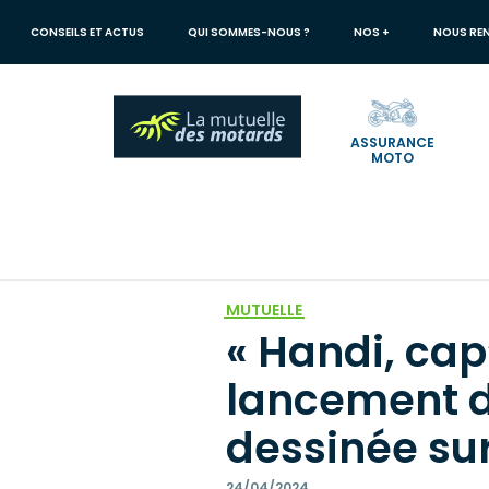
Aller
au
CONSEILS ET ACTUS
QUI SOMMES-NOUS ?
NOS +
NOUS RE
contenu
principal
ASSURANCE
MOTO
Votre
recherche
Mutuelle des Motards
Conseils et actus
« Handi, cap’ ou pa
MUTUELLE
« Handi, cap
lancement 
dessinée su
24/04/2024