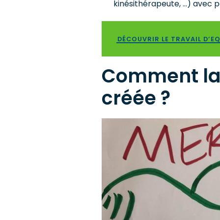
kinésithérapeute, …) avec p
DÉCOUVRIR LE TRAVAIL D’E
Comment la 
créée ?