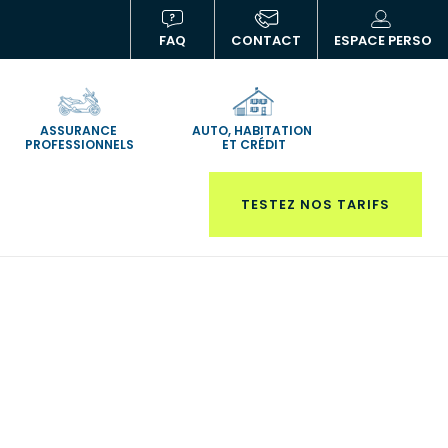
FAQ
CONTACT
ESPACE PERSO
(NOUVELLE
(N
FENÊTRE)
FE
ASSURANCE
AUTO, HABITATION
PROFESSIONNELS
ET CRÉDIT
TESTEZ NOS TARIFS