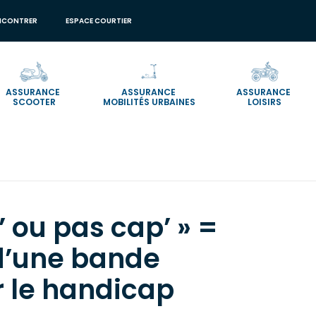
NCONTRER
ESPACE COURTIER
ASSURANCE
ASSURANCE
ASSURANCE
SCOOTER
MOBILITÉS URBAINES
LOISIRS
s cap’ » = lancement d’une bande dessinée sur le handicap
’ ou pas cap’ » =
d’une bande
r le handicap