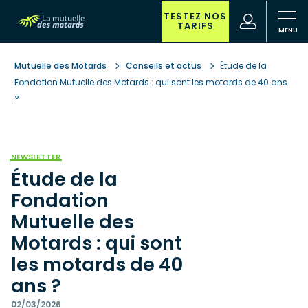
Aller
au
TESTEZ NOS
(nouvelle
Votre
TARIFS
contenu
fenêtre)
recherche
principal
Mutuelle des Motards
Conseils et actus
Étude de la
Fondation Mutuelle des Motards : qui sont les motards de 40 ans
?
NEWSLETTER
Étude de la
Fondation
Mutuelle des
Motards : qui sont
les motards de 40
ans ?
02/03/2026