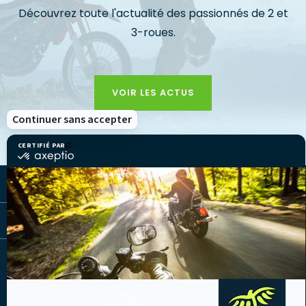
Découvrez toute l'actualité des passionnés de 2 et
3-roues.
VOIR LES ACTUS
Continuer sans accepter
CERTIFIÉ PAR
certifié
par
Axeptio
LA MUTUELLE
-
En
savoir
plus
LES LIENS UTILES
sur
Axeptio
Facebook
Youtube
Instagram
Linkedin
Lib
(nouvelle
(nouvelle
(nouvelle
(nouvelle
TV
fenêtre)
fenêtre)
fenêtre)
fenêtre)
(nouvelle
fenêtre)