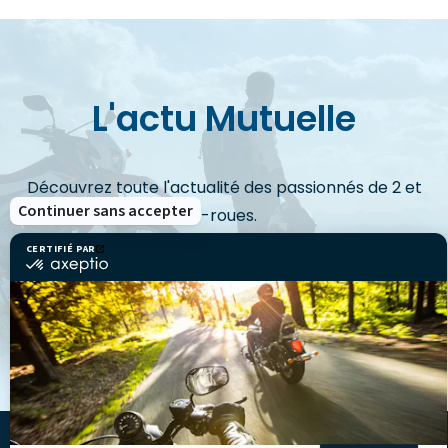
L'actu Mutuelle
Découvrez toute l'actualité des passionnés de 2 et
Continuer sans accepter
3-roues.
CERTIFIÉ PAR
certifié
par
Axeptio
VOIR LES ACTUS
-
En
savoir
plus
sur
Axeptio
LA MUTUELLE