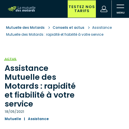
Aller
au
TESTEZ NOS
(nouvelle
Votre
TARIFS
contenu
fenêtre)
recherche
principal
Mutuelle des Motards
Conseils et actus
Assistance
Mutuelle des Motards : rapidité et fiabilité à votre service
ACTUS
Assistance
Mutuelle des
Motards : rapidité
et fiabilité à votre
service
18/05/2021
Mutuelle
Assistance