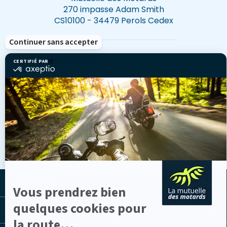
270 impasse Adam Smith
CS10100 - 34479 Perols Cedex
Continuer sans accepter
CERTIFIÉ PAR
certifié
par
Axeptio
-
Envoyer un email
En
savoir
Vous pouvez contacter la
plus
sur
direction communication à
Axeptio
presse(at)amdm.fr
LA MUTUELLE
Vous prendrez bien
quelques cookies pour
LES LIENS UTILES
la route...