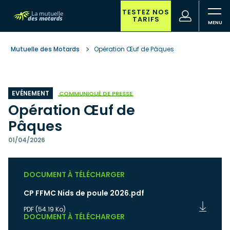
Aller
au
TESTEZ NOS
(nouvelle
Votre
TARIFS
contenu
fenêtre)
recherche
principal
Mutuelle des Motards
Opération Œuf de Pâques
EVÉNEMENT
COMMUNIQUÉ DE PRESSE
Opération Œuf de
Pâques
01/04/2026
DOCUMENT À TÉLÉCHARGER
CP FFMC Nids de poule 2026.pdf
PDF
(54.19 Ko)
DOCUMENT À TÉLÉCHARGER