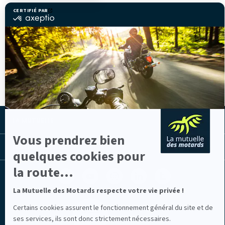
CERTIFIÉ PAR
certifié
par
Axeptio
-
Sorry...This form is closed to new submissions.
En
Message
savoir
d'état
plus
sur
Axeptio
LA MUTUELLE
Vous prendrez bien
LES LIENS UTILES
quelques cookies pour
la route...
Facebook
Youtube
Instagram
Linkedin
Lib
(nouvelle
(nouvelle
(nouvelle
(nouvelle
TV
fenêtre)
fenêtre)
fenêtre)
fenêtre)
(nouvelle
La Mutuelle des Motards respecte votre vie privée !
fenêtre)
Certains cookies assurent le fonctionnement général du site et de
ses services, ils sont donc strictement nécessaires.