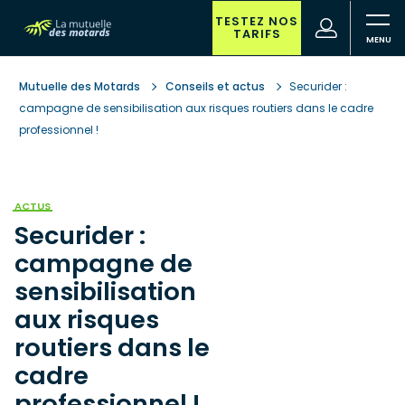
Aller
au
TESTEZ NOS
(nouvelle
Votre
TARIFS
contenu
fenêtre)
recherche
principal
Mutuelle des Motards
Conseils et actus
Securider :
campagne de sensibilisation aux risques routiers dans le cadre
professionnel !
ACTUS
Securider :
campagne de
sensibilisation
aux risques
routiers dans le
cadre
professionnel !