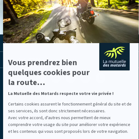
-
VOIR LES ACTUS
En
savoir
plus
sur
Axeptio
LA MUTUELLE
Vous prendrez bien
LES LIENS UTILES
quelques cookies pour
Facebook
Youtube
Instagram
Linkedin
Lib
la route...
(nouvelle
(nouvelle
(nouvelle
(nouvelle
TV
fenêtre)
fenêtre)
fenêtre)
fenêtre)
(nouvelle
fenêtre)
La Mutuelle des Motards respecte votre vie privée !
Certains cookies assurent le fonctionnement général du site et de
ses services, ils sont donc strictement nécessaires.
Avec votre accord, d'autres nous permettent de mieux
comprendre votre usage du site pour améliorer votre expérience
Mentions légales
et les contenus qui vous sont proposés lors de votre navigation.