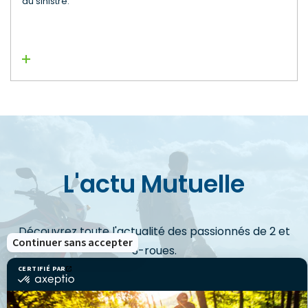
du sinistre.
Lire la suite
L'actu Mutuelle
Découvrez toute l'actualité des passionnés de 2 et
Continuer sans accepter
3-roues.
CERTIFIÉ PAR
certifié
par
Axeptio