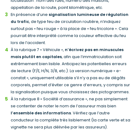
localisation : nom des rues, numéro des maisons,
appellation de la route, point kilométrique, etc.
En présence d’une
signalisation lumineuse de régulation
du trafic
, de type feu de circulation routière, n’indiquez
surtout pas « feu rouge » à la place de « feu tricolore ». Cela
pourrait être interprété comme la couleur effective du feu
lors de l’accident.
À la rubrique 7 « Véhicule »,
n’écrivez pas en minuscules
mais plutôt en capitales
, afin que l’immatriculation soit
extrêmement bien lisible. Anticipez les potentielles erreurs
de lecture (F/E, H/N, 3/8, etc.). La version numérique « e-
constat », uniquement utilisable s’il n’y a pas eu de dégâts
corporels, permet d’éviter ce genre d’erreurs, y compris sur
la signalisation puisque vous choisissez des pictogrammes.
À la rubrique 8 « Société d’assurance », ne pas simplement
se contenter de noter le nom de l’assureur mais bien
l’ensemble des informations
. Vérifiez que l’autre
conducteur la complète très lisiblement (la carte verte et sa
vignette ne sera plus délivrée par les assureurs).