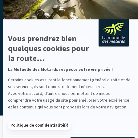
Axeptio
LA MUTUELLE
LES LIENS UTILES
Vous prendrez bien
Facebook
Youtube
Instagram
Linkedin
Lib
(nouvelle
(nouvelle
(nouvelle
(nouvelle
TV
quelques cookies pour
fenêtre)
fenêtre)
fenêtre)
fenêtre)
(nouvelle
la route...
fenêtre)
La Mutuelle des Motards respecte votre vie privée !
Certains cookies assurent le fonctionnement général du site et de
ses services, ils sont donc strictement nécessaires.
Mentions légales
Avec votre accord, d'autres nous permettent de mieux
comprendre votre usage du site pour améliorer votre expérience
et les contenus qui vous sont proposés lors de votre navigation.
Politique de confidentialité