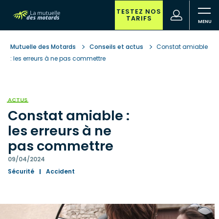
Aller
au
TESTEZ NOS
(nouvelle
Votre
TARIFS
contenu
fenêtre)
recherche
principal
Mutuelle des Motards
Conseils et actus
Constat amiable
: les erreurs à ne pas commettre
ACTUS
Constat amiable :
les erreurs à ne
pas commettre
09/04/2024
Sécurité
Accident