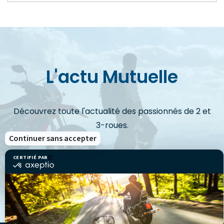
L'actu Mutuelle
Découvrez toute l'actualité des passionnés de 2 et
3-roues.
Continuer sans accepter
CERTIFIÉ PAR
certifié
VOIR LES ACTUS
par
Axeptio
-
En
savoir
plus
sur