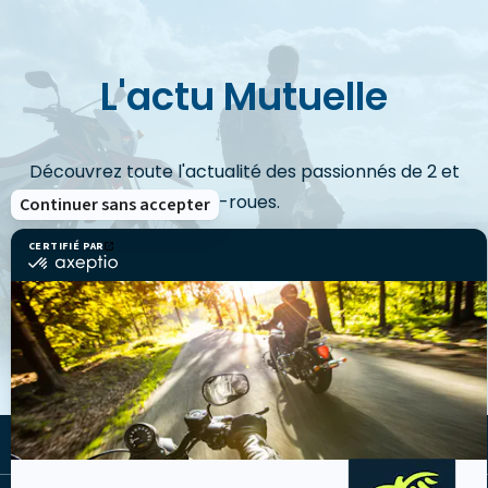
L'actu Mutuelle
Découvrez toute l'actualité des passionnés de 2 et
3-roues.
Continuer sans accepter
CERTIFIÉ PAR
certifié
par
Axeptio
VOIR LES ACTUS
-
En
savoir
plus
sur
Axeptio
LA MUTUELLE