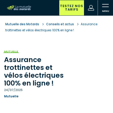
Aller
au
TESTEZ NOS
(nouvelle
Votre
TARIFS
contenu
fenêtre)
recherche
principal
Mutuelle des Motards
Conseils et actus
Assurance
trottinettes et vélos électriques 100% en ligne !
MUTUELLE
Assurance
trottinettes et
vélos électriques
100% en ligne !
24/07/2025
Mutuelle