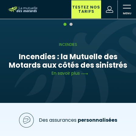
Aller
au
TESTEZ NOS
(nouvelle
Votre
TARIFS
contenu
fenêtre)
recherche
principal
INCENDIES
Incendies : la Mutuelle des
Motards aux côtés des sinistrés
En savoir plus
Des assurances
personnalisées