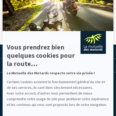
En
Votre contrat
savoir
Trouvez le contrat qui vous
d'assurance
plus
Auto
correspond !
sur
sélectionné par
VOITURE
Axeptio
des motards,
pour des
POUR LES PROS
motards !
POUR VOUS
Quad ou Buggy
: même sur 4
Vous prendrez bien
roues, la
ASSURER MON QUAD
Mutuelle vous
LA MUTUELLE
quelques cookies pour
assure !
la route...
LES LIENS UTILES
Moto tout-
terrain : assurez
MOTO DE TOUT-TERRAIN
La Mutuelle des Motards respecte votre vie privée !
vos crampons
Facebook
Youtube
Instagram
Linkedin
Lib
Certains cookies assurent le fonctionnement général du site et
(nouvelle
(nouvelle
(nouvelle
(nouvelle
TV
Moto pour la
fenêtre)
fenêtre)
fenêtre)
fenêtre)
(nouvelle
de ses services, ils sont donc strictement nécessaires.
piste : posez le
MOTO DE PISTE
fenêtre)
Avec votre accord, d'autres nous permettent de mieux
genou en toute
sérénité
comprendre votre usage du site pour améliorer votre expérience
et les contenus qui vous sont proposés lors de votre navigation.
Scooter 50 cc :
l’assurance
SCOOTER 50CC