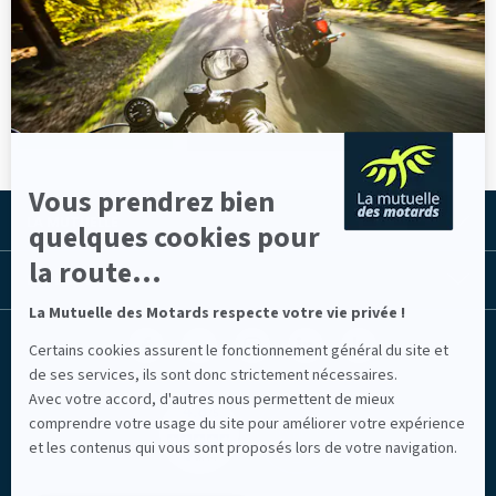
En
Votre contrat
savoir
Trouvez le contrat qui vous
d'assurance
plus
Auto
correspond !
sur
sélectionné par
VOITURE
Axeptio
des motards,
pour des
POUR LES PROS
motards !
POUR VOUS
Quad ou Buggy
: même sur 4
Vous prendrez bien
roues, la
ASSURER MON QUAD
Mutuelle vous
LA MUTUELLE
quelques cookies pour
assure !
la route...
LES LIENS UTILES
Moto tout-
terrain : assurez
MOTO DE TOUT-TERRAIN
La Mutuelle des Motards respecte votre vie privée !
vos crampons
Facebook
Youtube
Instagram
Linkedin
Lib
Certains cookies assurent le fonctionnement général du site et
(nouvelle
(nouvelle
(nouvelle
(nouvelle
TV
Moto pour la
fenêtre)
fenêtre)
fenêtre)
fenêtre)
(nouvelle
de ses services, ils sont donc strictement nécessaires.
piste : posez le
MOTO DE PISTE
fenêtre)
Avec votre accord, d'autres nous permettent de mieux
genou en toute
sérénité
comprendre votre usage du site pour améliorer votre expérience
et les contenus qui vous sont proposés lors de votre navigation.
Scooter 50 cc :
l’assurance
SCOOTER 50CC