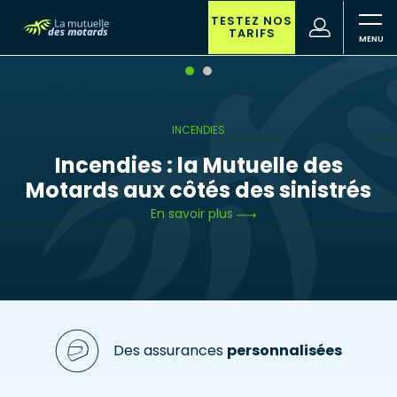
Aller
au
TESTEZ NOS
(nouvelle
Votre
TARIFS
contenu
fenêtre)
recherche
principal
INCENDIES
Incendies : la Mutuelle des
Motards aux côtés des sinistrés
En savoir plus
Des assurances
personnalisées