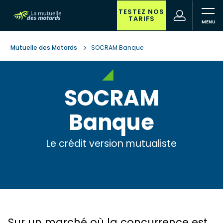
Aller
au
TESTEZ NOS
(nouvelle
Votre
TARIFS
contenu
fenêtre)
recherche
principal
Mutuelle des Motards
SOCRAM Banque
SOCRAM
Banque
Le crédit version mutualiste
Sur un marché où la concurrence est