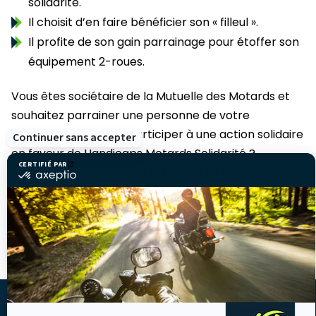
solidarité.
Il choisit d’en faire bénéficier son « filleul ».
Il profite de son gain parrainage pour étoffer son
équipement 2-roues.
Vous êtes sociétaire de la Mutuelle des Motards et
souhaitez parrainer une personne de votre
entourage et de fait, participer à une action solidaire
Continuer sans accepter
en faveur de Handicaps Motards Solidarité ?
CERTIFIÉ PAR
Rendez-vous dans votre
bureau le plus proche
ou
certifié
par
remplissez le
formulaire en ligne dans votre
Axeptio
-
espace perso
.
En
savoir
plus
Découvrez le règlement ici.
sur
Axeptio
LA MUTUELLE