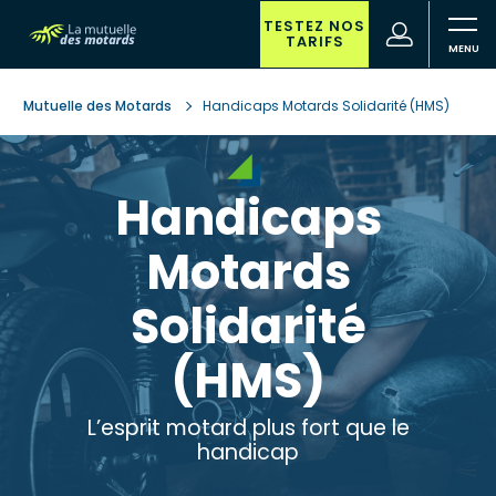
Aller
au
TESTEZ NOS
(nouvelle
Votre
TARIFS
contenu
fenêtre)
recherche
principal
Mutuelle des Motards
Handicaps Motards Solidarité (HMS)
Handicaps
Motards
Solidarité
(HMS)
L’esprit motard plus fort que le
handicap