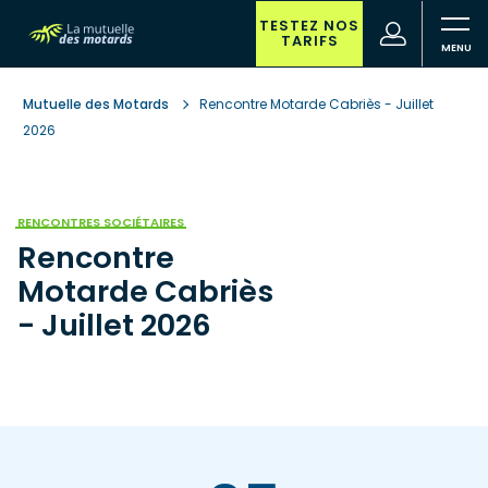
Aller
au
TESTEZ NOS
(nouvelle
Votre
TARIFS
contenu
fenêtre)
recherche
principal
Mutuelle des Motards
Rencontre Motarde Cabriès - Juillet
2026
RENCONTRES SOCIÉTAIRES
Rencontre
Motarde Cabriès
- Juillet 2026