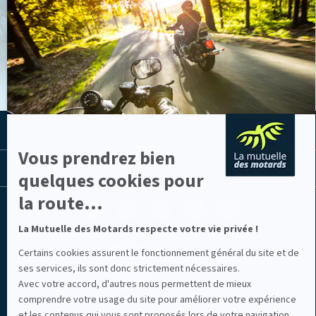
Axeptio
-
En
VOIR LES ACTUS
savoir
plus
sur
Axeptio
LA MUTUELLE
Vous prendrez bien
LES LIENS UTILES
quelques cookies pour
la route...
Facebook
Youtube
Instagram
Linkedin
Lib
(nouvelle
(nouvelle
(nouvelle
(nouvelle
TV
fenêtre)
fenêtre)
fenêtre)
fenêtre)
(nouvelle
La Mutuelle des Motards respecte votre vie privée !
fenêtre)
Certains cookies assurent le fonctionnement général du site et de
ses services, ils sont donc strictement nécessaires.
Avec votre accord, d'autres nous permettent de mieux
comprendre votre usage du site pour améliorer votre expérience
et les contenus qui vous sont proposés lors de votre navigation.
Mentions légales