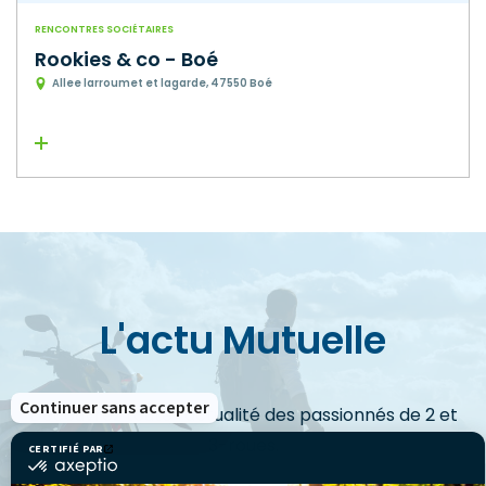
RENCONTRES SOCIÉTAIRES
Rookies & co - Boé
Allee larroumet et lagarde, 47550 Boé
Lire la suite
L'actu Mutuelle
Continuer sans accepter
Découvrez toute l'actualité des passionnés de 2 et
3-roues.
CERTIFIÉ PAR
certifié
par