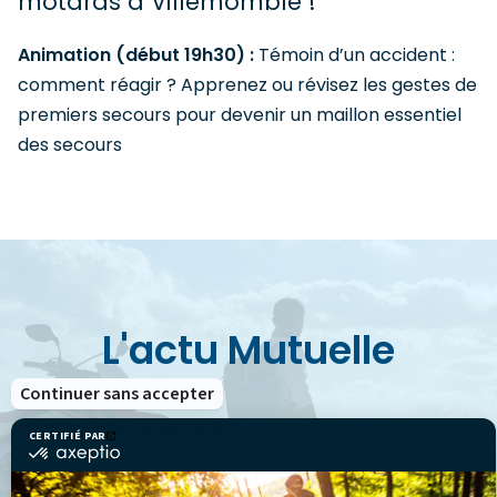
motards à Villemomble !
Animation (début 19h30) :
Témoin d’un accident :
comment réagir ? Apprenez ou révisez les gestes de
premiers secours pour devenir un maillon essentiel
des secours
L'actu Mutuelle
Continuer sans accepter
Découvrez toute l'actualité des passionnés de 2 et
CERTIFIÉ PAR
certifié
3-roues.
par
Axeptio