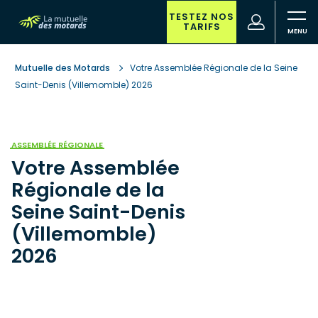
Aller
au
TESTEZ NOS
(nouvelle
Votre
TARIFS
contenu
fenêtre)
recherche
principal
Mutuelle des Motards
Votre Assemblée Régionale de la Seine
Saint-Denis (Villemomble) 2026
ASSEMBLÉE RÉGIONALE
Votre Assemblée
Régionale de la
Seine Saint-Denis
(Villemomble)
2026