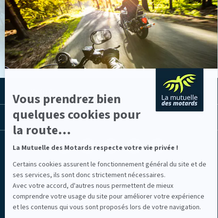
-
En
savoir
VOIR LES ACTUS
plus
sur
Axeptio
LA MUTUELLE
Vous prendrez bien
quelques cookies pour
LES LIENS UTILES
la route...
Facebook
Youtube
Instagram
Linkedin
Lib
La Mutuelle des Motards respecte votre vie privée !
(nouvelle
(nouvelle
(nouvelle
(nouvelle
TV
fenêtre)
fenêtre)
fenêtre)
fenêtre)
(nouvelle
Certains cookies assurent le fonctionnement général du site et de
fenêtre)
ses services, ils sont donc strictement nécessaires.
Avec votre accord, d'autres nous permettent de mieux
comprendre votre usage du site pour améliorer votre expérience
et les contenus qui vous sont proposés lors de votre navigation.