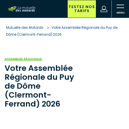
Aller
au
TESTEZ NOS
(nouvelle
Votre
TARIFS
contenu
fenêtre)
recherche
principal
Mutuelle des Motards
Votre Assemblée Régionale du Puy de
Dôme (Clermont-Ferrand) 2026
ASSEMBLÉE RÉGIONALE
Votre Assemblée
Régionale du Puy
de Dôme
(Clermont-
Ferrand) 2026