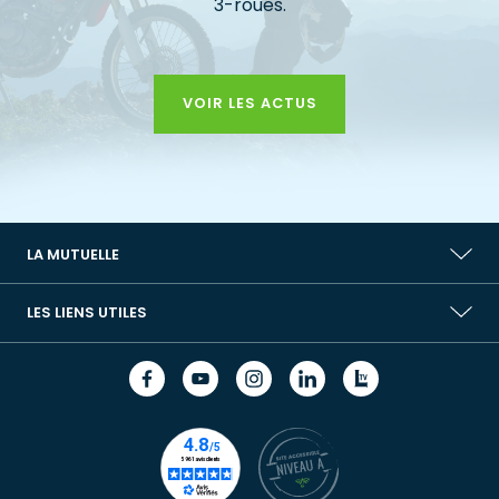
3-roues.
VOIR LES ACTUS
LA MUTUELLE
LES LIENS UTILES
Facebook
Youtube
Instagram
Linkedin
Lib
(nouvelle
(nouvelle
(nouvelle
(nouvelle
TV
fenêtre)
fenêtre)
fenêtre)
fenêtre)
(nouvelle
fenêtre)