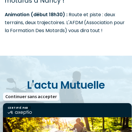
motards à Nancy !
Animation (début 18h30) :
Route et piste : deux
terrains, deux trajectoires. L'AFDM (Association pour
la Formation Des Motards) vous dira tout !
L'actu Mutuelle
Continuer sans accepter
Découvrez toute l'actualité des passionnés de 2 et
CERTIFIÉ PAR
certifié
3-roues.
par
Axeptio
-
En