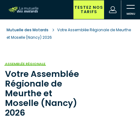
Aller
au
TESTEZ NOS
(nouvelle
Votre
TARIFS
contenu
fenêtre)
recherche
principal
Mutuelle des Motards
Votre Assemblée Régionale de Meurthe
et Moselle (Nancy) 2026
ASSEMBLÉE RÉGIONALE
Votre Assemblée
Régionale de
Meurthe et
Moselle (Nancy)
2026