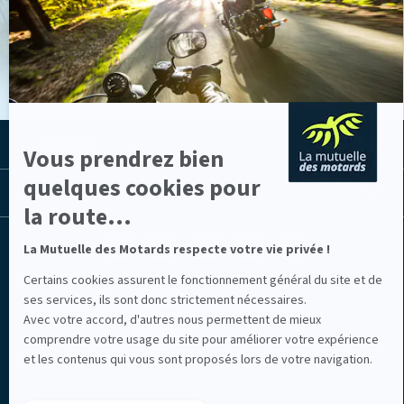
savoir
VOIR LES ACTUS
plus
sur
Axeptio
LA MUTUELLE
Vous prendrez bien
quelques cookies pour
LES LIENS UTILES
la route...
Facebook
Youtube
Instagram
Linkedin
Lib
La Mutuelle des Motards respecte votre vie privée !
(nouvelle
(nouvelle
(nouvelle
(nouvelle
TV
fenêtre)
fenêtre)
fenêtre)
fenêtre)
(nouvelle
Certains cookies assurent le fonctionnement général du site et de
fenêtre)
ses services, ils sont donc strictement nécessaires.
Avec votre accord, d'autres nous permettent de mieux
comprendre votre usage du site pour améliorer votre expérience
et les contenus qui vous sont proposés lors de votre navigation.
Mentions légales