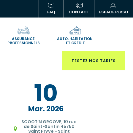
FAQ
CONTACT
ESPACE PERSO
(NOUVELLE
(N
FENÊTRE)
FE
ASSURANCE
AUTO, HABITATION
PROFESSIONNELS
ET CRÉDIT
TESTEZ NOS TARIFS
10
Mar
2026
SCOOT’N GROOVE, 10 rue
de Saint-Santin 45750
Saint Pryve - Saint