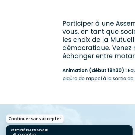
Participer à une Assem
vous, en tant que soci
les choix de la Mutuell
démocratique. Venez r
échanger entre motard
Animation (début 18h30) :
Equ
piqûre de rappel à la sortie de l
Continuer sans accepter
CERTIFIÉ PAR
EN SAVOIR PLUS SUR
certifié