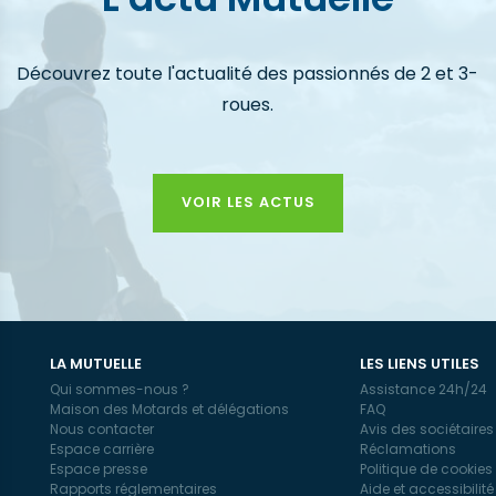
Découvrez toute l'actualité des passionnés de 2 et 3-
roues.
VOIR LES ACTUS
LA MUTUELLE
LES LIENS UTILES
Qui sommes-nous ?
Assistance 24h/24
Maison des Motards et délégations
FAQ
Nous contacter
Avis des sociétaires
Espace carrière
Réclamations
Espace presse
Politique de cookies
Rapports réglementaires
Aide et accessibilité