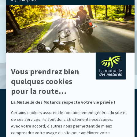
par
Axeptio
-
En
savoir
plus
sur
Axeptio
Vous prendrez bien
quelques cookies
pour la route...
La Mutuelle des Motards respecte votre vie privée !
ASSURONS NOTRE LIBERTÉ
Mutuelle des Motards
Certains cookies assurent le fonctionnement général du site et
de ses services, ils sont donc strictement nécessaires.
Avec votre accord, d'autres nous permettent de mieux
comprendre votre usage du site pour améliorer votre