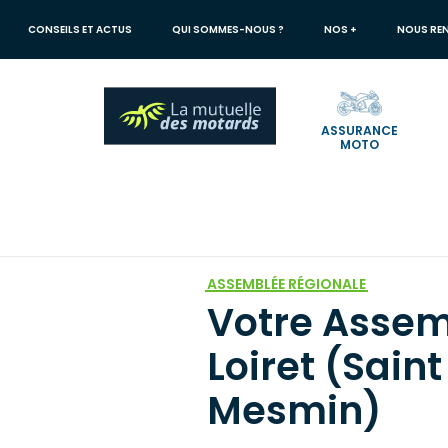
Aller
au
CONSEILS ET ACTUS
QUI SOMMES-NOUS ?
NOS +
NOUS RE
contenu
principal
ASSURANCE
MOTO
Votre
recherche
Mutuelle des Motards
Votre Assemblée Régionale du Loiret (Saint
ASSEMBLÉE RÉGIONALE
Votre Assem
Loiret (Saint
Mesmin)