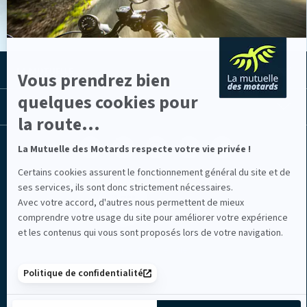
LA MUTUELLE
Vous prendrez bien
quelques cookies pour
LES LIENS UTILES
la route...
Facebook
Youtube
Instagram
Linkedin
Lib
La Mutuelle des Motards respecte votre vie privée !
(nouvelle
(nouvelle
(nouvelle
(nouvelle
TV
fenêtre)
fenêtre)
fenêtre)
fenêtre)
(nouvelle
Certains cookies assurent le fonctionnement général du site et de
fenêtre)
ses services, ils sont donc strictement nécessaires.
Avec votre accord, d'autres nous permettent de mieux
comprendre votre usage du site pour améliorer votre expérience
et les contenus qui vous sont proposés lors de votre navigation.
Mentions légales
Politique de confidentialité