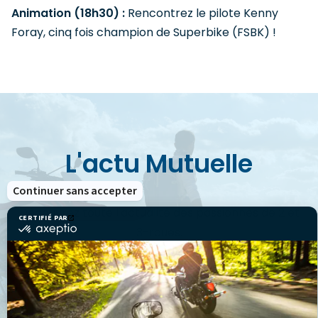
Animation (18h30) :
Rencontrez le pilote Kenny
Foray, cinq fois champion de Superbike (FSBK) !
L'actu Mutuelle
Continuer sans accepter
Découvrez toute l'actualité des passionnés de 2 et
CERTIFIÉ PAR
certifié
3-roues.
par
Axeptio
-
En
savoir
plus
VOIR LES ACTUS
sur
Axeptio