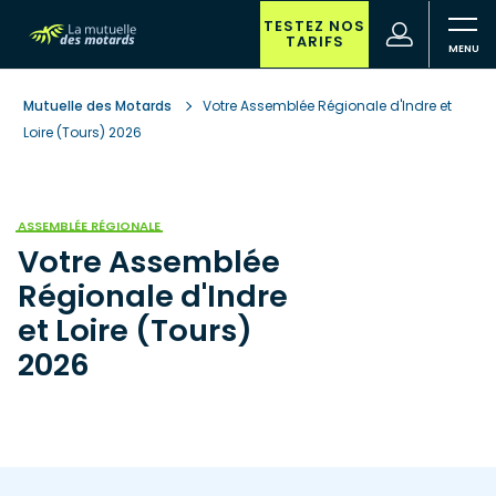
Aller
au
TESTEZ NOS
(nouvelle
Votre
TARIFS
contenu
fenêtre)
recherche
principal
Mutuelle des Motards
Votre Assemblée Régionale d'Indre et
Loire (Tours) 2026
ASSEMBLÉE RÉGIONALE
Votre Assemblée
Régionale d'Indre
et Loire (Tours)
2026