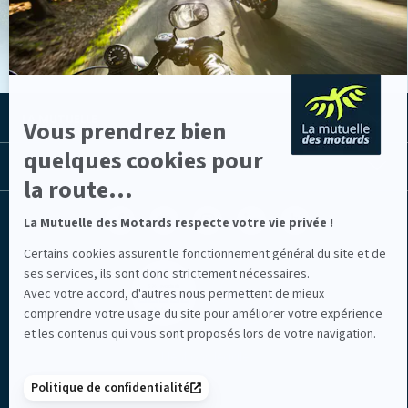
sur
Axeptio
LA MUTUELLE
Vous prendrez bien
quelques cookies pour
LES LIENS UTILES
la route...
Facebook
Youtube
Instagram
Linkedin
Lib
La Mutuelle des Motards respecte votre vie privée !
(nouvelle
(nouvelle
(nouvelle
(nouvelle
TV
fenêtre)
fenêtre)
fenêtre)
fenêtre)
(nouvelle
Certains cookies assurent le fonctionnement général du site et de
fenêtre)
ses services, ils sont donc strictement nécessaires.
Avec votre accord, d'autres nous permettent de mieux
comprendre votre usage du site pour améliorer votre expérience
et les contenus qui vous sont proposés lors de votre navigation.
Mentions légales
Politique de confidentialité