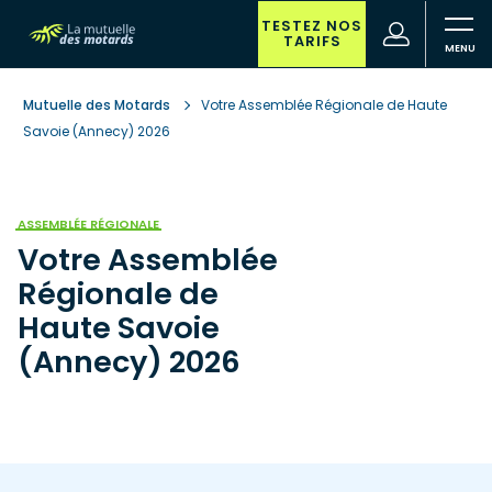
Aller
au
TESTEZ NOS
(nouvelle
Votre
TARIFS
contenu
fenêtre)
recherche
principal
Mutuelle des Motards
Votre Assemblée Régionale de Haute
Savoie (Annecy) 2026
ASSEMBLÉE RÉGIONALE
Votre Assemblée
Régionale de
Haute Savoie
(Annecy) 2026