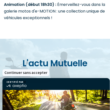
Animation (début 18h30) :
Émerveillez-vous dans la
galerie motos d'e-MOTION : une collection unique de
véhicules exceptionnels !
L'actu Mutuelle
Continuer sans accepter
Découvrez toute l'actualité des passionnés de 2 et
CERTIFIÉ PAR
certifié
3-roues.
par
Axeptio
-
En
savoir
plus
VOIR LES ACTUS