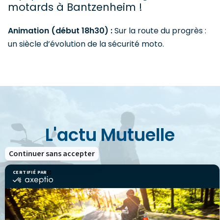
motards à Bantzenheim !
Animation (début 18h30) :
Sur la route du progrès :
un siècle d’évolution de la sécurité moto.
L'actu Mutuelle
Continuer sans accepter
Découvrez toute l'actualité des passionnés de 2 et
CERTIFIÉ PAR
certifié
3-roues.
par
Axeptio
-
En
savoir