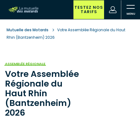
Aller
au
TESTEZ NOS
(nouvelle
Votre
TARIFS
contenu
fenêtre)
recherche
principal
Mutuelle des Motards
Votre Assemblée Régionale du Haut
Rhin (Bantzenheim) 2026
ASSEMBLÉE RÉGIONALE
Votre Assemblée
Régionale du
Haut Rhin
(Bantzenheim)
2026