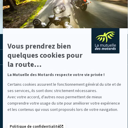
plus
VOIR LES ACTUS
sur
Axeptio
LA MUTUELLE
Vous prendrez bien
quelques cookies pour
LES LIENS UTILES
la route...
Facebook
Youtube
Instagram
Linkedin
Lib
La Mutuelle des Motards respecte votre vie privée !
(nouvelle
(nouvelle
(nouvelle
(nouvelle
TV
fenêtre)
fenêtre)
fenêtre)
fenêtre)
(nouvelle
Certains cookies assurent le fonctionnement général du site et de
fenêtre)
ses services, ils sont donc strictement nécessaires.
Avec votre accord, d'autres nous permettent de mieux
comprendre votre usage du site pour améliorer votre expérience
et les contenus qui vous sont proposés lors de votre navigation.
Mentions légales
Politique de confidentialité