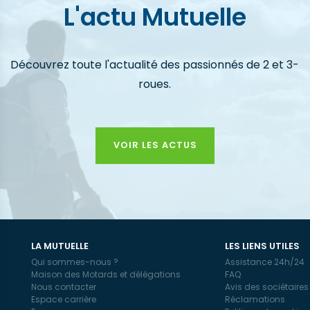
L'actu Mutuelle
Découvrez toute l'actualité des passionnés de 2 et 3-
roues.
VOIR LES ACTUS
LA MUTUELLE
LES LIENS UTILES
Qui sommes-nous ?
Assistance 24h/24
Maison des Motards et délégations
FAQ
Nous contacter
Avis des sociétaires
Espace carrière
Réclamations