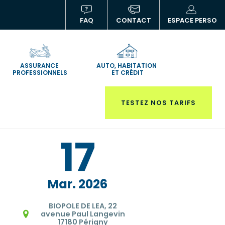
FAQ
CONTACT
ESPACE PERSO
(NOUVELLE
(N
FENÊTRE)
FE
ASSURANCE
AUTO, HABITATION
PROFESSIONNELS
ET CRÉDIT
TESTEZ NOS TARIFS
17
Mar
2026
BIOPOLE DE LEA, 22
avenue Paul Langevin
17180 Périgny