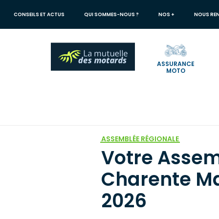
Aller
au
CONSEILS ET ACTUS
QUI SOMMES-NOUS ?
NOS +
NOUS RE
contenu
principal
ASSURANCE
MOTO
Votre
recherche
Mutuelle des Motards
Votre Assemblée Régionale de Charente Mar
ASSEMBLÉE RÉGIONALE
Votre Assem
Charente Ma
2026