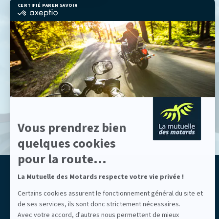
CERTIFIÉ PAR
EN SAVOIR PLUS SUR
certifié
par
Axeptio
-
En
savoir
plus
sur
Axeptio
Vous prendrez bien
quelques cookies
pour la route...
La Mutuelle des Motards respecte votre vie privée !
ASSURONS NOTRE LIBERTÉ
Mutuelle des Motards
Certains cookies assurent le fonctionnement général du site et
de ses services, ils sont donc strictement nécessaires.
Avec votre accord, d'autres nous permettent de mieux