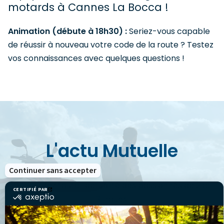
motards à Cannes La Bocca !
Animation (débute à 18h30) :
Seriez-vous capable
de réussir à nouveau votre code de la route ? Testez
vos connaissances avec quelques questions !
L'actu Mutuelle
Continuer sans accepter
Découvrez toute l'actualité des passionnés de 2 et
CERTIFIÉ PAR
certifié
3-roues.
par
Axeptio
-