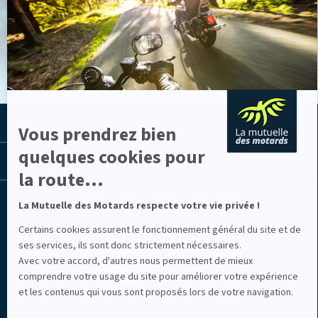
En
savoir
VOIR LES ACTUS
plus
sur
Axeptio
LA MUTUELLE
Vous prendrez bien
quelques cookies pour
LES LIENS UTILES
la route...
Facebook
Youtube
Instagram
Linkedin
Lib
La Mutuelle des Motards respecte votre vie privée !
(nouvelle
(nouvelle
(nouvelle
(nouvelle
TV
fenêtre)
fenêtre)
fenêtre)
fenêtre)
(nouvelle
Certains cookies assurent le fonctionnement général du site et de
fenêtre)
ses services, ils sont donc strictement nécessaires.
Avec votre accord, d'autres nous permettent de mieux
comprendre votre usage du site pour améliorer votre expérience
et les contenus qui vous sont proposés lors de votre navigation.
Mentions légales