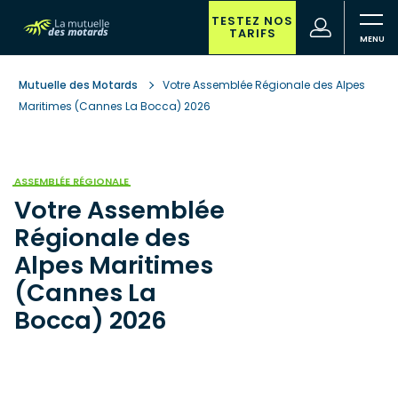
Aller
au
TESTEZ NOS
(nouvelle
Votre
TARIFS
contenu
fenêtre)
recherche
principal
Mutuelle des Motards
Votre Assemblée Régionale des Alpes
Maritimes (Cannes La Bocca) 2026
ASSEMBLÉE RÉGIONALE
Votre Assemblée
Régionale des
Alpes Maritimes
(Cannes La
Bocca) 2026