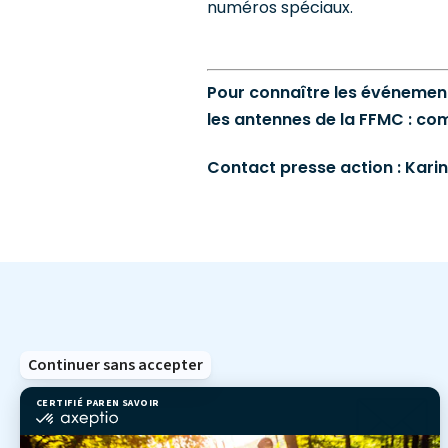
numéros spéciaux.
Pour connaître les événeme
les antennes de la FFMC : c
Contact presse action : Karin
Continuer sans accepter
CERTIFIÉ PAR
EN SAVOIR PLUS SUR
certifié
par
Axeptio