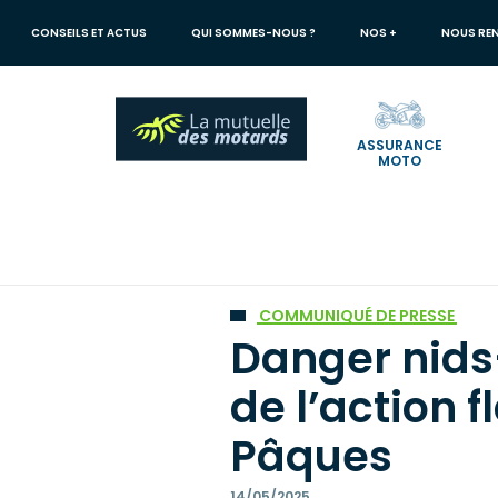
Aller
au
CONSEILS ET ACTUS
QUI SOMMES-NOUS ?
NOS +
NOUS RE
contenu
principal
ASSURANCE
MOTO
Votre
recherche
Mutuelle des Motards
Danger nids-de-poule ! Retour de l’action
COMMUNIQUÉ DE PRESSE
Danger nids
de l’action 
Pâques
14/05/2025