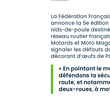
La Fédération Françai
annonce la 5e édition
nids-de-poule destiné
réseau routier françai
Motards et Moto Magazi
signaler les défauts 
décorant d’œufs de Pâq
En pointant le m
défendons la sécur
route, et notammen
deux-roues, à mot