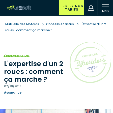
Aller
au
TESTEZ NOS
(nouvelle
Votre
TARIFS
contenu
fenêtre)
recherche
principal
Mutuelle des Motards
Conseils et actus
L'expertise d'un 2
roues : comment ça marche ?
L'INDEMNISATION
L'expertise d'un 2
roues : comment
ça marche ?
07/10/2019
Assurance