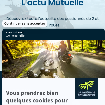
L'actu Mutuelle
Découvrez toute l'actualité des passionnés de 2 et
Continuer sans accepter
3-roues.
CERTIFIÉ PAR
certifié
par
Axeptio
VOIR LES ACTUS
-
En
savoir
plus
sur
Axeptio
LA MUTUELLE
LES LIENS UTILES
Vous prendrez bien
quelques cookies pour
Facebook
Youtube
Instagram
Linkedin
Lib