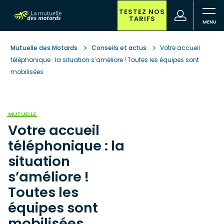
Aller
au
TESTEZ NOS
(nouvelle
Votre
TARIFS
contenu
fenêtre)
recherche
principal
Mutuelle des Motards
Conseils et actus
Votre accueil
téléphonique : la situation s’améliore ! Toutes les équipes sont
mobilisées
MUTUELLE
Votre accueil
téléphonique : la
situation
s’améliore !
Toutes les
équipes sont
mobilisées