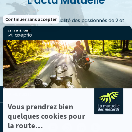
L'actu Mutuelle
Continuer sans accepter
Découvrez toute l'actualité des passionnés de 2 et
3-roues.
CERTIFIÉ PAR
certifié
par
Axeptio
-
En
VOIR LES ACTUS
savoir
plus
sur
Axeptio
LA MUTUELLE
Vous prendrez bien
LES LIENS UTILES
quelques cookies pour
la route...
Facebook
Youtube
Instagram
Linkedin
Lib
(nouvelle
(nouvelle
(nouvelle
(nouvelle
TV