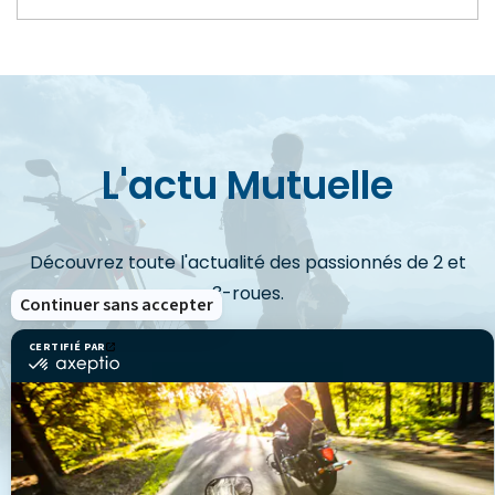
L'actu Mutuelle
Découvrez toute l'actualité des passionnés de 2 et
3-roues.
Continuer sans accepter
CERTIFIÉ PAR
certifié
par
VOIR LES ACTUS
Axeptio
-
En
savoir
plus
sur