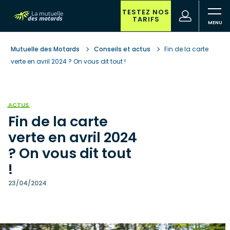
Aller
au
TESTEZ NOS
(nouvelle
Votre
TARIFS
contenu
fenêtre)
recherche
principal
Mutuelle des Motards
Conseils et actus
Fin de la carte
verte en avril 2024 ? On vous dit tout !
ACTUS
Fin de la carte
verte en avril 2024
? On vous dit tout
!
23/04/2024