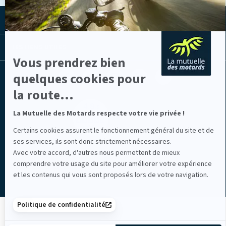
Axeptio
LA MUTUELLE
LES LIENS UTILES
Vous prendrez bien
Facebook
Youtube
Instagram
Linkedin
Lib
quelques cookies pour
(nouvelle
(nouvelle
(nouvelle
(nouvelle
TV
fenêtre)
fenêtre)
fenêtre)
fenêtre)
(nouvelle
la route...
fenêtre)
La Mutuelle des Motards respecte votre vie privée !
Certains cookies assurent le fonctionnement général du site et de
ses services, ils sont donc strictement nécessaires.
Mentions légales
Avec votre accord, d'autres nous permettent de mieux
comprendre votre usage du site pour améliorer votre expérience
et les contenus qui vous sont proposés lors de votre navigation.
Politique de confidentialité