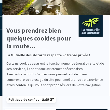
Axeptio
LA MUTUELLE
LES LIENS UTILES
Vous prendrez bien
Facebook
Youtube
Instagram
Linkedin
Lib
quelques cookies pour
(nouvelle
(nouvelle
(nouvelle
(nouvelle
TV
fenêtre)
fenêtre)
fenêtre)
fenêtre)
(nouvelle
la route...
fenêtre)
La Mutuelle des Motards respecte votre vie privée !
Certains cookies assurent le fonctionnement général du site et de
ses services, ils sont donc strictement nécessaires.
Avec votre accord, d'autres nous permettent de mieux
Mentions légales
comprendre votre usage du site pour améliorer votre expérience
et les contenus qui vous sont proposés lors de votre navigation.
Politique de confidentialité