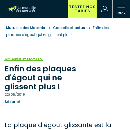
Aller
au
TESTEZ NOS
(nouvelle
Votre
TARIFS
contenu
fenêtre)
recherche
principal
Mutuelle des Motards
Conseils et actus
Enfin des
plaques d'égout qui ne glissent plus !
MOUVEMENT MOTARD
Enfin des plaques
d'égout qui ne
glissent plus !
22/05/2019
Sécurité
La plaque d’égout glissante est la