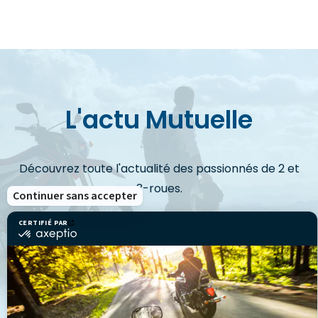
L'actu Mutuelle
Découvrez toute l'actualité des passionnés de 2 et
3-roues.
Continuer sans accepter
CERTIFIÉ PAR
certifié
par
VOIR LES ACTUS
Axeptio
-
En
savoir
plus
sur