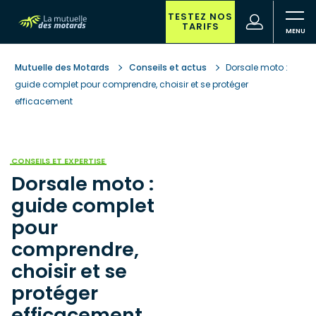
Aller
au
TESTEZ NOS
(nouvelle
Votre
TARIFS
contenu
fenêtre)
recherche
principal
Mutuelle des Motards
Conseils et actus
Dorsale moto :
guide complet pour comprendre, choisir et se protéger
efficacement
CONSEILS ET EXPERTISE
Dorsale moto :
guide complet
pour
comprendre,
choisir et se
protéger
efficacement