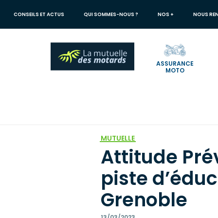
Aller
au
CONSEILS ET ACTUS
QUI SOMMES-NOUS ?
NOS +
NOUS RE
contenu
principal
ASSURANCE
MOTO
Votre
recherche
Mutuelle des Motards
Conseils et actus
Attitude Prévention i
MUTUELLE
Attitude Pré
piste d’éduc
Grenoble
13/03/2023