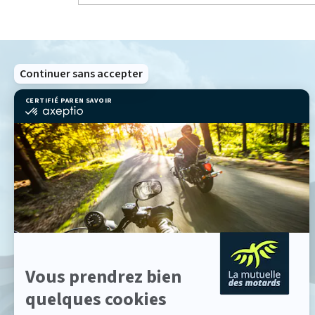
Continuer sans accepter
CERTIFIÉ PAR
EN SAVOIR PLUS SUR
certifié
par
Axeptio
-
En
savoir
plus
sur
Axeptio
Vous prendrez bien
quelques cookies