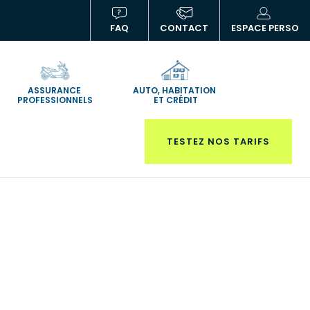
FAQ
CONTACT
ESPACE PERSO
(NOUVELLE
(N
FENÊTRE)
FE
ASSURANCE
AUTO, HABITATION
PROFESSIONNELS
ET CRÉDIT
TESTEZ NOS TARIFS