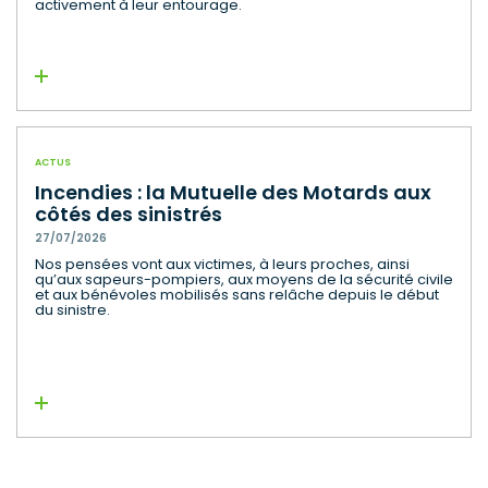
activement à leur entourage.
Lire la suite
ACTUS
Incendies : la Mutuelle des Motards aux
côtés des sinistrés
27/07/2026
Nos pensées vont aux victimes, à leurs proches, ainsi
qu’aux sapeurs-pompiers, aux moyens de la sécurité civile
et aux bénévoles mobilisés sans relâche depuis le début
du sinistre.
Lire la suite