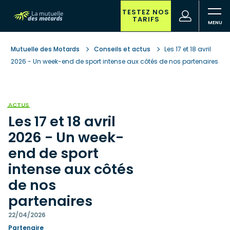
Aller
au
TESTEZ NOS
(nouvelle
Votre
TARIFS
contenu
fenêtre)
recherche
principal
Mutuelle des Motards
Conseils et actus
Les 17 et 18 avril
2026 - Un week-end de sport intense aux côtés de nos partenaires
ACTUS
Les 17 et 18 avril
2026 - Un week-
end de sport
intense aux côtés
de nos
partenaires
22/04/2026
Partenaire