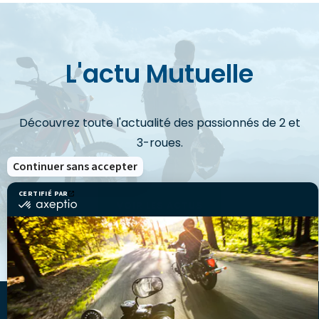
L'actu Mutuelle
Découvrez toute l'actualité des passionnés de 2 et
3-roues.
Continuer sans accepter
CERTIFIÉ PAR
certifié
VOIR LES ACTUS
par
Axeptio
-
En
savoir
plus
sur
Axeptio
LA MUTUELLE