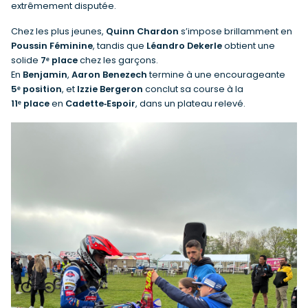
extrêmement disputée.
Chez les plus jeunes,
Quinn Chardon
s’impose brillamment en
Poussin Féminine
, tandis que
Léandro Dekerle
obtient une
solide
7ᵉ place
chez les garçons.
En
Benjamin
,
Aaron Benezech
termine à une encourageante
5ᵉ position
, et
Izzie Bergeron
conclut sa course à la
11ᵉ place
en
Cadette‑Espoir
, dans un plateau relevé.