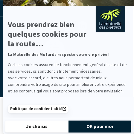
LES LIENS UTILES
Vous prendrez bien
Facebook
Youtube
Instagram
Linkedin
Lib
(nouvelle
(nouvelle
(nouvelle
(nouvelle
TV
quelques cookies pour
fenêtre)
fenêtre)
fenêtre)
fenêtre)
(nouvelle
fenêtre)
la route...
La Mutuelle des Motards respecte votre vie privée !
Certains cookies assurent le fonctionnement général du site et de
Mentions légales
ses services, ils sont donc strictement nécessaires.
Avec votre accord, d'autres nous permettent de mieux
comprendre votre usage du site pour améliorer votre expérience
et les contenus qui vous sont proposés lors de votre navigation.
Politique de confidentialité
Je choisis
OK pour moi