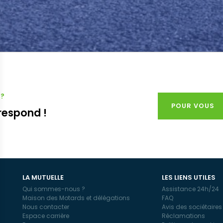
 ?
POUR VOUS
respond !
LA MUTUELLE
LES LIENS UTILES
Qui sommes-nous ?
Assistance 24h/24
Maison des Motards et délégations
FAQ
Nous contacter
Avis des sociétaires
Espace carrière
Réclamations