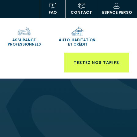
FAQ
CONTACT
ESPACE PERSO
(NOUVELLE
(N
FENÊTRE)
FE
ASSURANCE
AUTO, HABITATION
PROFESSIONNELS
ET CRÉDIT
TESTEZ NOS TARIFS