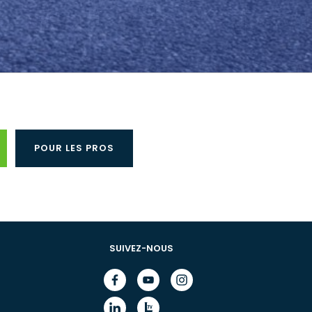
POUR LES PROS
SUIVEZ-NOUS
Facebook
Youtube
Instagram
(nouvelle
(nouvelle
(nouvelle
fenêtre)
fenêtre)
fenêtre)
Linkedin
Lib