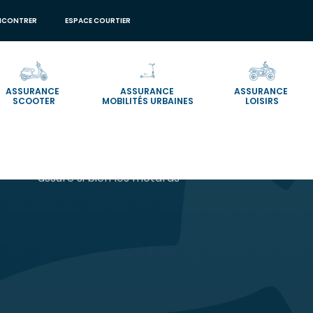
NCONTRER
ESPACE COURTIER
ASSURANCE
ASSURANCE
ASSURANCE
SCOOTER
MOBILITÉS URBAINES
LOISIRS
CAMPAGNE
"C'est parce qu'on est motards qu'on
assure si bien les motards"