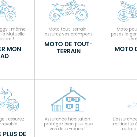
ggy : même
Moto tout-terrain :
Moto pour 
 la Mutuelle
assurez vos crampons
posez le ge
ssure !
séré
MOTO DE TOUT-
ER MON
MOTO D
TERRAIN
AD
e : assurez
Assurance habitation :
L’assurance
crevable
protégez bien plus que
trottinette 
vos deux-roues ! ¹
autres 
 PLUS DE