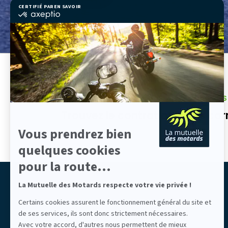
CERTIFIÉ PAR
EN SAVOIR PLUS SUR
certifié
par
Axeptio
-
En
savoir
plus
sur
Axeptio
PRÊT À REJOINDRE LA MUTUELLE DES MOTARDS
Trouvez le contrat qui vous cor
Vous prendrez bien
quelques cookies
pour la route...
La Mutuelle des Motards respecte votre vie privée !
ASSURONS NOTRE LIBERTÉ
Mutuelle des Motards
Certains cookies assurent le fonctionnement général du site et
de ses services, ils sont donc strictement nécessaires.
Avec votre accord, d'autres nous permettent de mieux