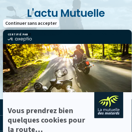
L'actu Mutuelle
Continuer sans accepter
Découvrez toute l'actualité des passionnés de 2 et
CERTIFIÉ PAR
certifié
3-roues.
par
Axeptio
-
En
savoir
plus
VOIR LES ACTUS
sur
Axeptio
LA MUTUELLE
Vous prendrez bien
quelques cookies pour
LES LIENS UTILES
la route...