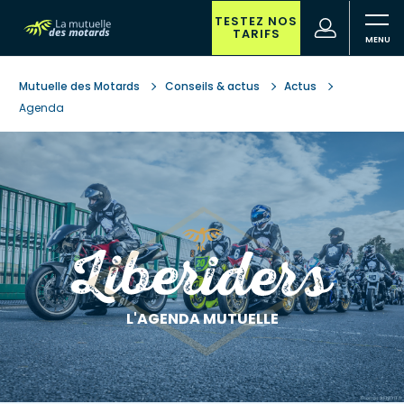
Aller
au
TESTEZ NOS
(nouvelle
Votre
TARIFS
contenu
fenêtre)
recherche
principal
Mutuelle des Motards
Conseils & actus
Actus
Agenda
L'AGENDA MUTUELLE